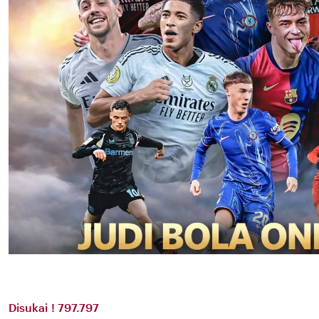
Disukai ! 797.797