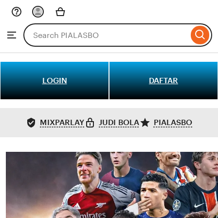
Skip
to
Search
Browse
ontent
for
items
or
shops
LOGIN
DAFTAR
MIXPARLAY
JUDI BOLA
PIALASBO